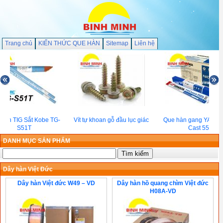
Trang chủ
KIẾN THỨC QUE HÀN
Sitemap
Liên hệ
hàn TIG Sắt Kobe TG-
Vít tự khoan gỗ đầu lục giác
Que hàn gang YAWAT
S51T
Cast 55
DANH MỤC SẢN PHẨM
Dây hàn Việt Đức
Dây hàn Việt đức W49 – VD
Dây hàn hồ quang chìm Việt đức
H08A-VD