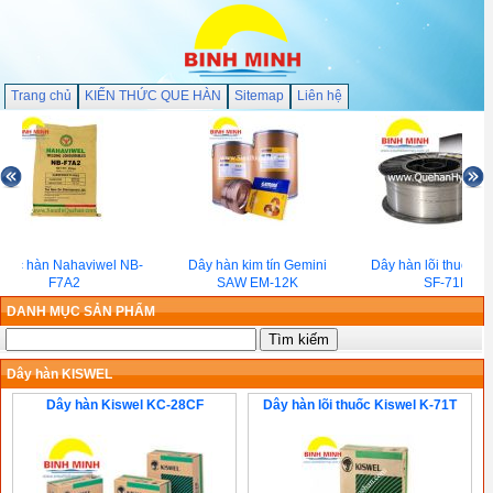
Trang chủ
KIẾN THỨC QUE HÀN
Sitemap
Liên hệ
uốc hàn Nahaviwel NB-
Dây hàn kim tín Gemini
Dây hàn lõi thuốc H
F7A2
SAW EM-12K
SF-71LF
DANH MỤC SẢN PHẨM
Dây hàn KISWEL
Dây hàn Kiswel KC-28CF
Dây hàn lõi thuốc Kiswel K-71T