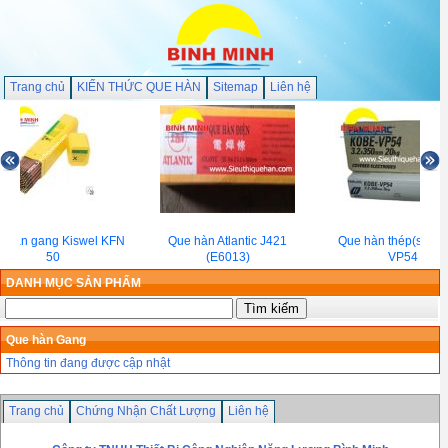
Trang chủ
KIẾN THỨC QUE HÀN
Sitemap
Liên hệ
 hàn gang Kiswel KFN
Que hàn Atlantic J421
Que hàn thép(sắt) 
50
(E6013)
VP54
DANH MỤC SẢN PHẨM
Que hàn Gang
Thông tin đang được cập nhật
Trang chủ
Chứng Nhận Chất Lượng
Liên hệ