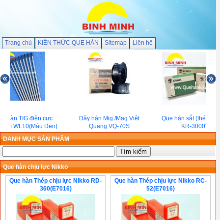
Trang chủ
KIẾN THỨC QUE HÀN
Sitemap
Liên hệ
e hàn TIG điện cực
Dây hàn Mig /Mag Việt
Que hàn sắt (thép)Kis
fram WL10(Màu Đen)
Quang VQ-70S
KR-3000V
DANH MỤC SẢN PHẨM
Que hàn chịu lực Nikko
Que hàn Thép chịu lực Nikko RD-
Que hàn Thép chịu lực Nikko RC-
360(E7016)
52(E7016)