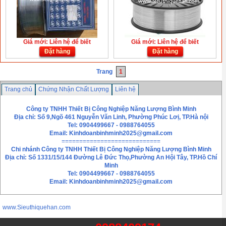
Giá mới: Liên hệ để biết
Giá mới: Liên hệ để biết
Đặt hàng
Đặt hàng
Trang
1
Trang chủ
Chứng Nhận Chất Lượng
Liên hệ
Công ty TNHH Thiết Bị Công Nghiệp Năng Lượng Bình Minh
Địa chỉ: Số 9,Ngõ 461 Nguyễn Văn Linh, Phường Phúc Lơị, TP.Hà nội
Tel: 0904499667 - 0988764055
Email:
Kinhdoanbinhminh2025@gmail.com
============================
Chi nhánh
Công ty TNHH Thiết Bị Công Nghiệp Năng Lượng Bình Minh
Địa chỉ: Số 1331/15/144 Đường Lê Đức Thọ,Phường An Hội Tây, TP.Hồ Chí
Minh
Tel: 0904499667 - 0988764055
Email: Kinhdoanbinhminh2025@gmail.com
www.Sieuthiquehan.com