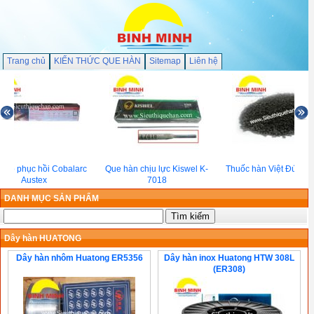
Trang chủ
KIẾN THỨC QUE HÀN
Sitemap
Liên hệ
đắp phục hồi Cobalarc
Que hàn chịu lực Kiswel K-
Thuốc hàn Việt Đức V
Austex
7018
DANH MỤC SẢN PHẨM
Dây hàn HUATONG
Dây hàn nhôm Huatong ER5356
Dây hàn inox Huatong HTW 308L
(ER308)