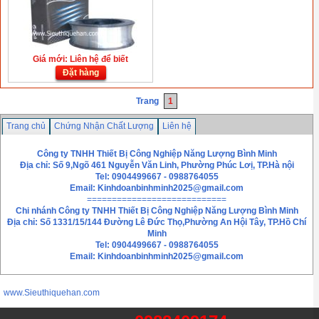
Giá mới: Liên hệ để biết
Đặt hàng
Trang
1
Trang chủ
Chứng Nhận Chất Lượng
Liên hệ
Công ty TNHH Thiết Bị Công Nghiệp Năng Lượng Bình Minh
Địa chỉ: Số 9,Ngõ 461 Nguyễn Văn Linh, Phường Phúc Lơị, TP.Hà nội
Tel: 0904499667 - 0988764055
Email:
Kinhdoanbinhminh2025@gmail.com
============================
Chi nhánh
Công ty TNHH Thiết Bị Công Nghiệp Năng Lượng Bình Minh
Địa chỉ: Số 1331/15/144 Đường Lê Đức Thọ,Phường An Hội Tây, TP.Hồ Chí
Minh
Tel: 0904499667 - 0988764055
Email: Kinhdoanbinhminh2025@gmail.com
www.Sieuthiquehan.com