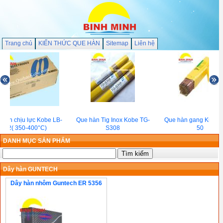
Trang chủ
KIẾN THỨC QUE HÀN
Sitemap
Liên hệ
 hàn chịu lực Kobe LB-
Que hàn Tig Inox Kobe TG-
Que hàn gang Kiswel
62( 350-400°C)
S308
50
DANH MỤC SẢN PHẨM
Dây hàn GUNTECH
Dây hàn nhôm Guntech ER 5356