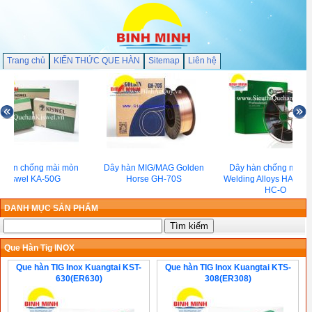
Trang chủ
KIẾN THỨC QUE HÀN
Sitemap
Liên hệ
 hàn chống mài mòn
Dây hàn MIG/MAG Golden
Dây hàn chống mài 
Kiswel KA-50G
Horse GH-70S
Welding Alloys HARD
HC-O
DANH MỤC SẢN PHẨM
Que Hàn Tig INOX
Que hàn TIG Inox Kuangtai KST-
Que hàn TIG Inox Kuangtai KTS-
630(ER630)
308(ER308)