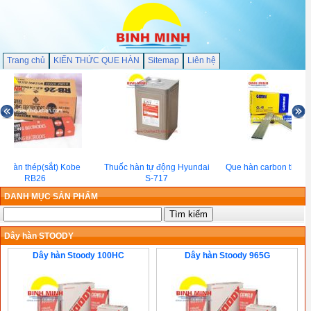
Trang chủ
KIẾN THỨC QUE HÀN
Sitemap
Liên hệ
e hàn thép(sắt) Kobe
Thuốc hàn tự động Hyundai
Que hàn carbon thấp 
RB26
S-717
DANH MỤC SẢN PHẨM
Dây hàn STOODY
Dây hàn Stoody 100HC
Dây hàn Stoody 965G