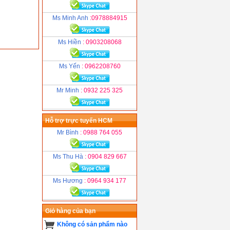
Ms Minh Anh
:0978884915
Ms Hiền
: 0903208068
Ms Yến
: 0962208760
Mr Minh
: 0932 225 325
Hỗ trợ trực tuyến HCM
Mr Bình
: 0988 764 055
Ms Thu Hà
: 0904 829 667
Ms Hương
: 0964 934 177
Giỏ hàng của bạn
Không có sản phẩm nào