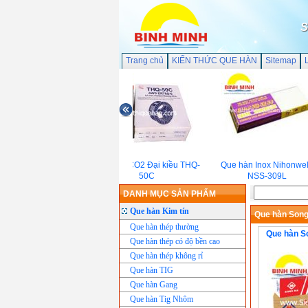
S
Trang chủ
KIẾN THỨC QUE HÀN
Sitemap
Dây hàn CO2 Đại kiều THQ-
Que hàn Inox Nihonweld
50C
NSS-309L
DANH MỤC SẢN PHẨM
Que hàn Kim tín
Que hàn Son
Que hàn thép thường
Que hàn S
Que hàn thép có độ bền cao
Que hàn thép không rỉ
Que hàn TIG
Que hàn Gang
Que hàn Tig Nhôm