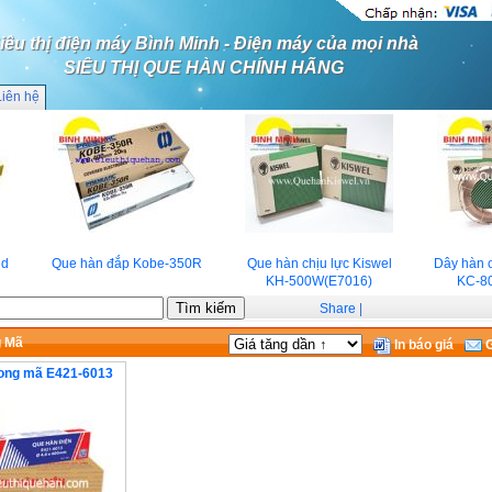
iêu thị điện máy Bình Minh - Điện máy của mọi nhà
SIÊU THỊ QUE HÀN CHÍNH HÃNG
Liên hệ
Que hàn đắp Kobe-350R
Que hàn chịu lực Kiswel
Dây hàn ch
KH-500W(E7016)
KC-80
Share
|
g Mã
In báo giá
G
ong mã E421-6013