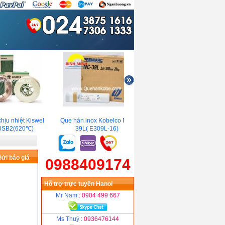
ịu nhiệt Kiswel
Que hàn inox Kobelco NC-
Que hàn chịu lực Esab OK
SB2(620℃)
39L( E309L-16)
55.00 (E7018)
ửi báo giá
0988409174
Hỗ trợ trực tuyến Hanoi
Mr Nam
: 0904 499 667
Ms Thuỷ
: 0936476144